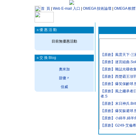
首 頁
|
Web E-mail 入口
|
OMEGA 技術論壇
|
OMEGA 軟
n
優 惠 活 動
目前無優惠活動
【原創】風雲天下-三國
n
交 換 Blog
【原創】迷宮組曲.Soko-
奧米加
【原創】雜誌光碟收集
【原創】西楚霸王項羽
甜傻〃
【原創】爆笑保齡球.
佳威
【原創】風之繼承者日
者.S
【原創】末日神兵.Britr
【原創】爆笑躲避球.
【原創】小綿羊.綿羊傳奇.
【原創】G249-艾倫希亞戰