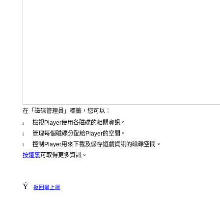
在「磁碟管理員」標籤，您可以：
檢視
Player
使用各磁碟的相關資訊。
l
管理每個磁碟分配給
Player
的空間。
l
控制
Player
用來下載及儲存遊戲資訊的磁碟空間。
l
按這裏
可取得更多資訊。
Ý
返回最上層