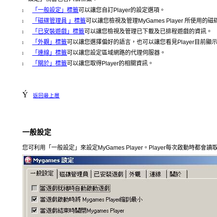
「一般設定」標籤
可以讓您自訂
Player
的設定選項。
l
「磁碟管理員
」標籤
可以讓您檢視及管理
MyGames Player
所使用的磁
l
「已安裝遊戲」標籤
可以讓您檢視及管理已下載及已排程遊戲的資訊。
l
「外觀」標籤
可以讓您選擇偏好的語言，也可以讓您看見
Player
目前顯
l
「連線」標籤
可以讓您設定區域網路的代理伺服器。
l
「關於」標籤
可以讓您取得
Player
的相關資訊。
l
Ý
返回最上層
一般設定
您可利用「一般設定」來設定
MyGames Player
。
Player
每次啟動時都會讀