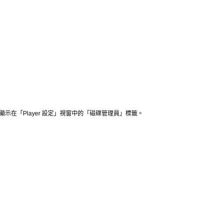
顯示在「
Player
設定」視窗中的「磁碟管理員」標籤。