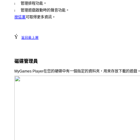
管理排程功能。
l
管理遊戲啟動時的聲音功能。
l
按這裏
可取得更多資訊。
Ý
返回最上層
磁碟管理員
MyGames Player
在您的硬碟中有一個指定的資料夾，用來存放下載的遊戲