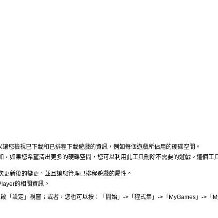
以讓您檢視已下載和已排程下載遊戲的資訊，例如每個遊戲所佔用的硬碟空間。
如，如果您希望清出更多的硬碟空間，您可以利用此工具刪除不需要的遊戲。這個工
次更新後的變更，並且讓您管理已排程遊戲的屬性。
Player
的相關資訊。
開啟「設定」視窗；或者，您也可以按：「開始」
->
「程式集」
->
「
MyGames
」
->
「
M