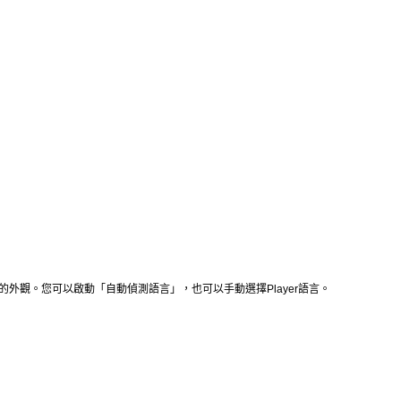
的外觀。您可以啟動「自動偵測語言」，也可以手動選擇
Player
語言。