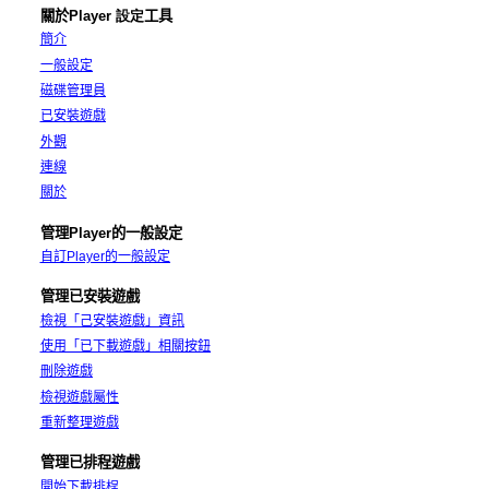
關於
Player
設定
工具
簡介
一般設定
磁碟管理員
已安裝遊戲
外觀
連線
關於
管理
Player
的一般設定
自訂
Player
的一般設定
管理已安裝遊戲
檢視「己安裝遊戲」資訊
使用「已下載遊戲」相關按鈕
刪除遊戲
檢視遊戲屬性
重新整理遊戲
管理已排程遊戲
開始下載排桯