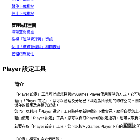
暫停
下載排桯
停止
下載排桯
管理磁碟空間
磁碟空間精靈
檢視「磁碟管理員」資訊
使用「磁碟管理員」相關按鈕
管理磁碟屬性
Player
設定
工具
簡介
「
Player
設定」工具可以讓您控管
MyGames Player
使用硬碟的方式。它可
藉由
「
Player
設定」，您可以管理及分配已下載遊戲所使用的磁碟空間。例
儲存的設定及存檔的遊戲。
您也可以利用「
Player
設定」工具隨時更新遊戲的下載資訊，取得自從您上
藉由使用
「
Player
設定」工具，
您可以
自訂
Player
的
設定選項，也可以取得
若要存取
「
Player
設定」工具，
您可以按
MyGames Player
下方的
來
「設定」視窗包含六個標籤：