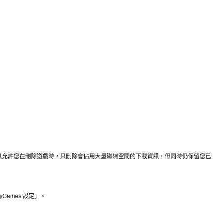
具允許您在刪除遊戲時，只刪除會佔用大量磁碟空間的下載資訊，但同時仍保留您已
yGames
設定」。