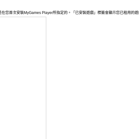
是在您首次安裝
MyGames Player
所指定的。「已安裝遊戲」標籤會顯示您已租用的遊