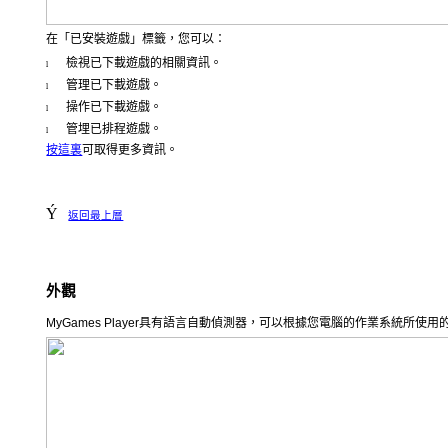
在「已安裝遊戲」標籤，您可以：
檢視已下載遊戲的相關資訊。
l
管理已下載遊戲。
l
操作已下載遊戲。
l
管埋已排程遊戲。
l
按這裏
可取得更多資訊。
Ý
返回最上層
外觀
MyGames Player
具有語言自動偵測器，可以根據您電腦的作業系統所使用