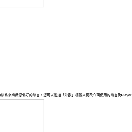
的語系來辨識您偏好的語言。您可以透過「外覯」標籤來更改介面使用的語言及
Player