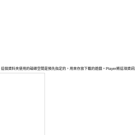
。這個資料夾使用的磁碟空間是預先指定的，用來存放下載的遊戲。
Player
將這項資訊