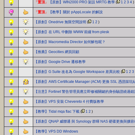
『
置頂
』
【原創】WIN2000 PRO 架設 MRTG 教學
(
1
2
3
4
)
『
置頂
』
【教學】關於 pAppLocale 的解說
【原創】Onedrive 無限空間說明
(
1
2
)
【原創】在 URL 中刪除 WWW 前綴 from plesk
【原創】Macromedia Director 如何解包呢？
【推薦】Geocities 網頁回顧
【原創】Google Drive 遷移教學
【原創】G Suite 改名為 Google Workspace 差異比較
(
1
2
3
【原創】AWS Certificate Manager (ACM) 更換 SSL 憑證踩
【注意】Fortinet 警告管理員應立即修補關鍵的身份驗證繞過錯
【原創】VPS 安裝 Chevereto 4 付費版教學
【教學】Tidal mqa flac 下載
(
1
2
)
【原創】QNAP 威聯通 與 Synology 群暉 NAS 硬碟更換與擴
【教學】VPS DD Windows