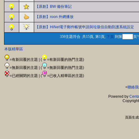
【原創】BW 備份筆記
【原創】roon 外網播放
【原創】HiNet電子郵件帳號申請與垃圾信自動防護系統設定
359主題符合. 共15頁, 第1頁,
下頁
到第
頁?
本版精華區
=有新回覆的主題 | (
=有新回覆的熱門主題)
=無新回覆的主題 | (
=無新回覆的熱門主題)
=已經關閉的主題 | (
=已收入精華區的主題)
<
聯絡我
Powered by
Centa
Copyrigh
頁面生成時間