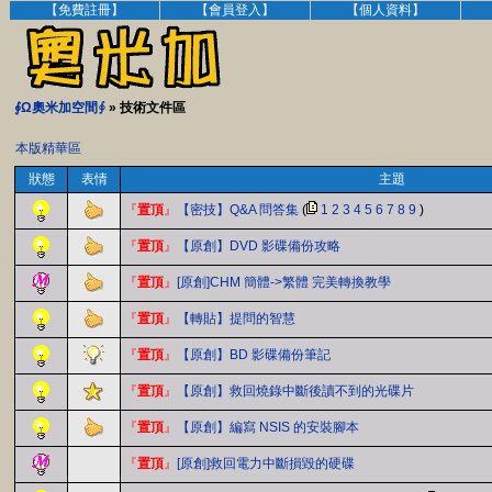
【免費註冊】
【會員登入】
【個人資料】
∮Ω奧米加空間∮
» 技術文件區
本版精華區
狀態
表情
主題
『
置頂
』
【密技】Q&A 問答集
(
1
2
3
4
5
6
7
8
9
)
『
置頂
』
【原創】DVD 影碟備份攻略
『
置頂
』
[原創]CHM 簡體->繁體 完美轉換教學
『
置頂
』
【轉貼】提問的智慧
『
置頂
』
【原創】BD 影碟備份筆記
『
置頂
』
【原創】救回燒錄中斷後讀不到的光碟片
『
置頂
』
【原創】編寫 NSIS 的安裝腳本
『
置頂
』
[原創]救回電力中斷損毀的硬碟