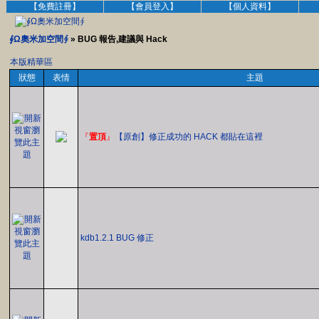
【免費註冊】
【會員登入】
【個人資料】
∮Ω奧米加空間∮
» BUG 報告,建議與 Hack
本版精華區
狀態
表情
主題
『
置頂
』
【原創】修正成功的 HACK 都貼在這裡
kdb1.2.1 BUG 修正