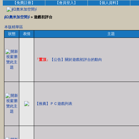
【免費註冊】
【會員登入】
【個人資料】
∮Ω奧米加空間∮
» 遊戲初評台
本版精華區
狀態
表情
主題
『
置頂
』
【公告】關於遊戲初評台的動向
【推薦】ＰＣ遊戲列表