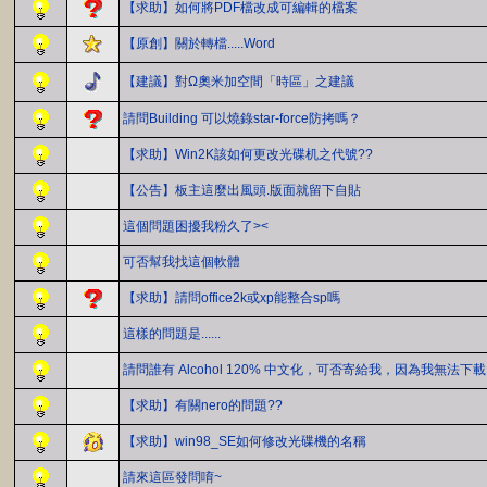
【求助】如何將PDF檔改成可編輯的檔案
【原創】關於轉檔.....Word
【建議】對Ω奧米加空間「時區」之建議
請問Building 可以燒錄star-force防拷嗎？
【求助】Win2K該如何更改光碟机之代號??
【公告】板主這麼出風頭.版面就留下自貼
這個問題困擾我粉久了><
可否幫我找這個軟體
【求助】請問office2k或xp能整合sp嗎
這樣的問題是......
請問誰有 Alcohol 120% 中文化，可否寄給我，因為我無法下
【求助】有關nero的問題??
【求助】win98_SE如何修改光碟機的名稱
請來這區發問唷~