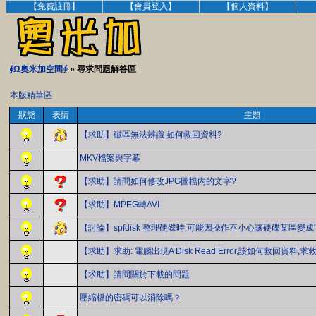
【免費註冊】
【會員登入】
【個人資料】
∮Ω奧米加空間∮
» 尋求問題解答區
本版精華區
狀態
表情
主題
【求助】磁區無法辨識 如何救回資料?
MKV檔案與字幕
【求助】請問如何修改JPG圖檔內的文字?
【求助】MPEG轉AVI
【討論】spfdisk 整理硬碟時,可能因操作不小心讓硬碟某區變成"r
【求助】求助: 電腦出現A Disk Read Error,該如何救回資料,求救.
【求助】請問關於下載的問題
壓縮檔的密碼可以消除嗎？