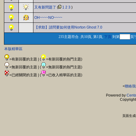
又有新問題了
(
1
2
3
)
OH~~~~NO~~~~
【求助】請問要如何使用Norton Ghost 7.0
235主題符合. 共10頁, 第1頁,
下頁
到第
頁?
本版精華區
=有新回覆的主題 | (
=有新回覆的熱門主題)
=無新回覆的主題 | (
=無新回覆的熱門主題)
=已經關閉的主題 | (
=已收入精華區的主題)
<
聯絡我
Powered by
Centa
Copyrigh
頁面生成時間