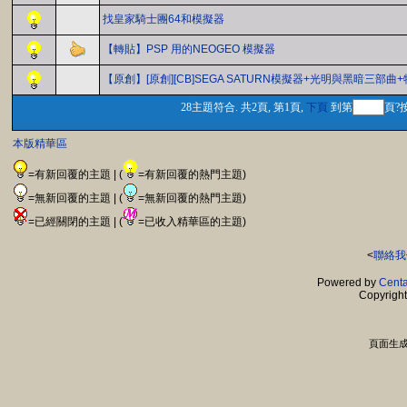
找皇家騎士團64和模擬器
【轉貼】PSP 用的NEOGEO 模擬器
【原創】[原創][CB]SEGA SATURN模擬器+光明與黑暗三部曲
28主題符合. 共2頁, 第1頁,
下頁
到第
頁?
本版精華區
=有新回覆的主題 | (
=有新回覆的熱門主題)
=無新回覆的主題 | (
=無新回覆的熱門主題)
=已經關閉的主題 | (
=已收入精華區的主題)
<
聯絡我
Powered by
Centa
Copyrigh
頁面生成時間