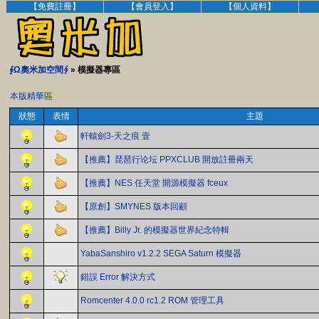
【免費註冊】
【會員登入】
【個人資料】
∮Ω奧米加空間∮
» 模擬器專區
本版精華區
狀態
表情
主題
軒轅劍3-天之痕 壹
【推薦】琵琶行论坛 PPXCLUB 開放註冊兩天
【推薦】NES 任天堂 開源模擬器 fceux
【原創】SMYNES 版本回顧
【推薦】Billy Jr. 的模擬器世界紀念特輯
YabaSanshiro v1.2.2 SEGA Saturn 模擬器
錯誤 Error 解決方式
Romcenter 4.0.0 rc1.2 ROM 管理工具