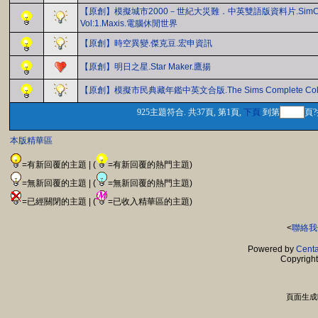
【原創】模擬城市2000－世紀大災難．中英雙語版資料片.SimCity 20
Vol:1.Maxis.電腦休閒世界
【原創】時空異變.傑克豆.宏申資訊
【原創】明日之星.Star Maker.鷹揚
【原創】模擬市民典藏年鑑中英文合版.The Sims Complete Colle
925主題符合. 共37頁, 第1頁,
下頁
到第
頁?
本版精華區
=有新回覆的主題 | (
=有新回覆的熱門主題)
=無新回覆的主題 | (
=無新回覆的熱門主題)
=已經關閉的主題 | (
=已收入精華區的主題)
<
聯絡我
Powered by
Centa
Copyrigh
頁面生成時間