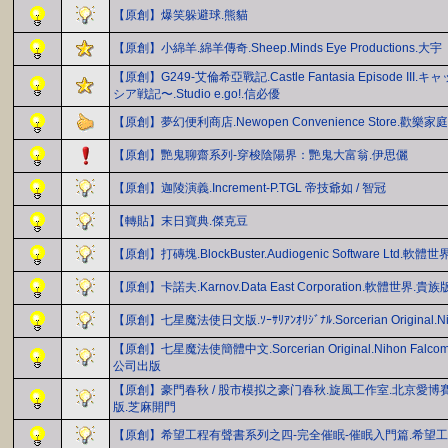
【原創】爆笑躲避球.熊貓
【原創】小綿羊.綿羊傳奇.Sheep.Minds Eye Productions.大宇
【原創】G249-艾倫希亞戰記.Castle Fantasia Episode 
シア戦記〜.Studio e.go!.信必優
【原創】夢幻便利商店.Newopen Convenience Store.
【原創】艷鬼聊齋系列-穿梭陰陽界：艷鬼大富翁.伊思儷
【原創】迦陵演義.Increment-P.TGL 帝技爺如 / 智冠
【轉貼】末日寶典.傑克豆
【原創】打磚塊.BlockBuster.Audiogenic Software Ltd.軟體
【原創】卡諾夫.Karnov.Data East Corporation.軟體世界.貴族
【原創】七星魔法使日文版.ｿｰｻﾘｱﾝｵﾘｼﾞﾅﾙ.Sorcerian Original.Nih
【原創】七星魔法使簡體中文.Sorcerian Original.Nihon Fal
公司出版
【原創】豪門春秋 / 股市模拟之豪门春秋.旋風工作室.北京愛博
版.芝麻開門
【原創】希望工程有聲書系列之四-完全催眠-催眠入門篇.希望