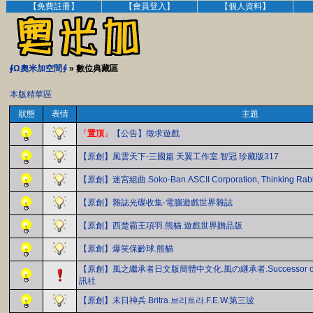
【免費註冊】
【會員登入】
【個人資料】
∮Ω奧米加空間∮
» 數位典藏區
本版精華區
狀態
表情
主題
『
置頂
』
【公告】徵求遊戲
【原創】風雲天下-三國篇.天翼工作室.智冠 珍藏版317
【原創】迷宮組曲.Soko-Ban.ASCII Corporation, Thinking R
【原創】雜誌光碟收集-電腦遊戲世界雜誌
【原創】西楚霸王項羽.熊貓.遊戲世界贈品版
【原創】爆笑保齡球.熊貓
【原創】風之繼承者日文版簡體中文化.風の継承者.Successor of Win
訊社
【原創】末日神兵.Britra.브리트라.F.E.W.第三波