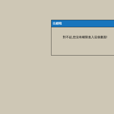
出錯啦
對不起,您沒有權限進入這個畫面!