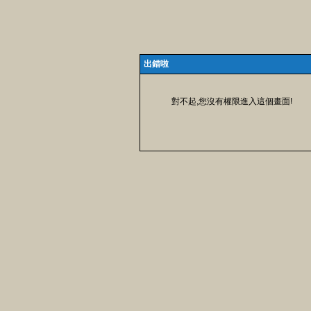
出錯啦
對不起,您沒有權限進入這個畫面!