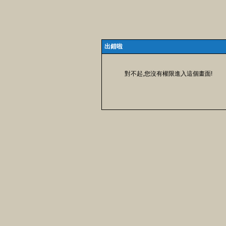
出錯啦
對不起,您沒有權限進入這個畫面!