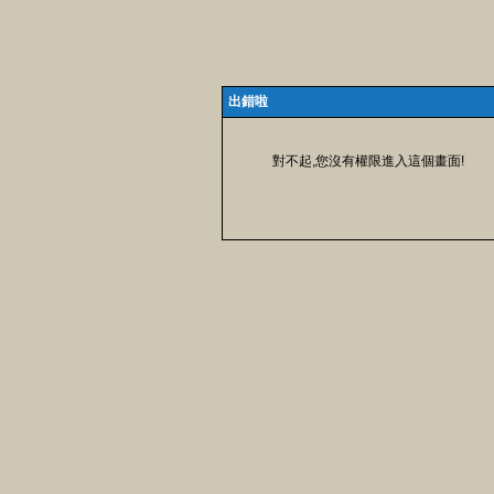
出錯啦
對不起,您沒有權限進入這個畫面!