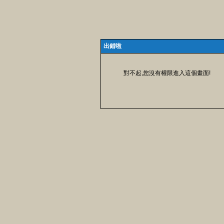
出錯啦
對不起,您沒有權限進入這個畫面!