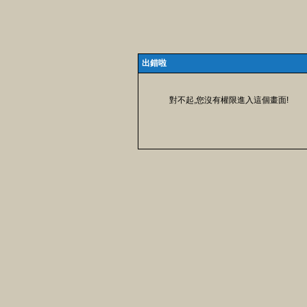
出錯啦
對不起,您沒有權限進入這個畫面!