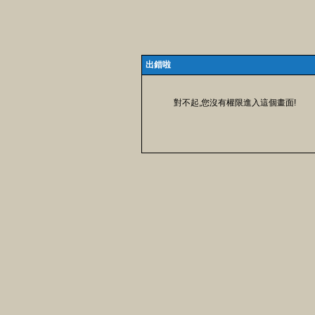
出錯啦
對不起,您沒有權限進入這個畫面!