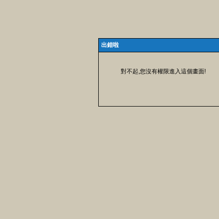
出錯啦
對不起,您沒有權限進入這個畫面!