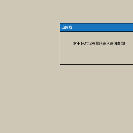
出錯啦
對不起,您沒有權限進入這個畫面!