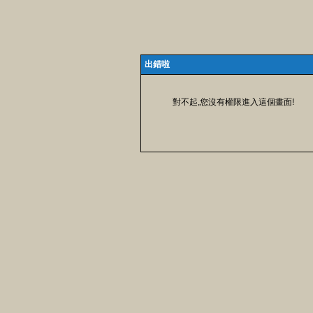
出錯啦
對不起,您沒有權限進入這個畫面!