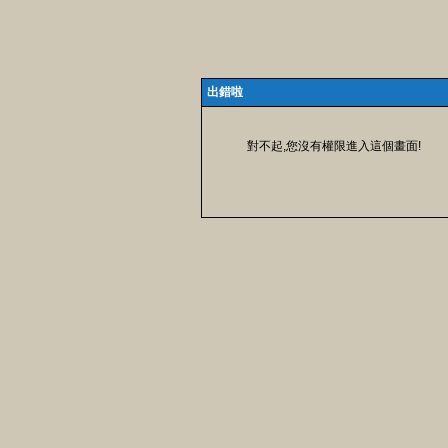
出錯啦
對不起,您沒有權限進入這個畫面!