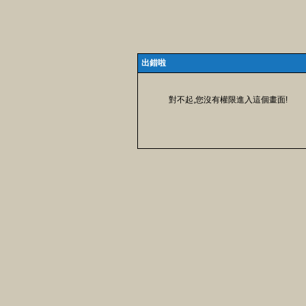
出錯啦
對不起,您沒有權限進入這個畫面!