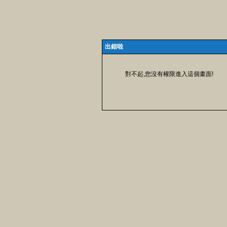
出錯啦
對不起,您沒有權限進入這個畫面!