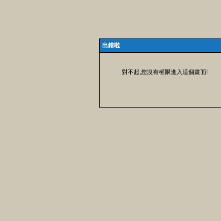
出錯啦
對不起,您沒有權限進入這個畫面!