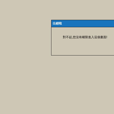
出錯啦
對不起,您沒有權限進入這個畫面!