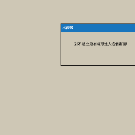
出錯啦
對不起,您沒有權限進入這個畫面!