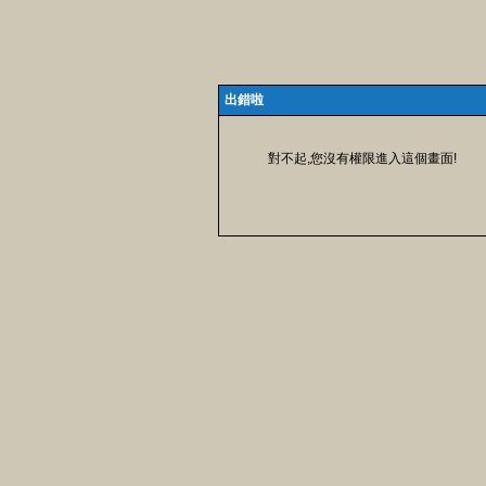
出錯啦
對不起,您沒有權限進入這個畫面!