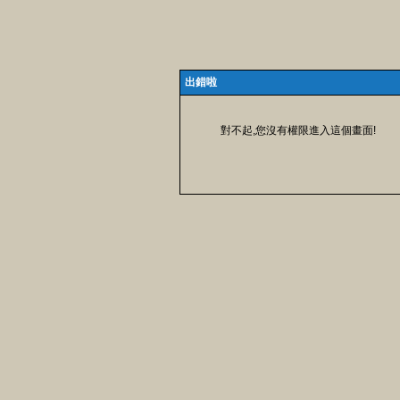
出錯啦
對不起,您沒有權限進入這個畫面!