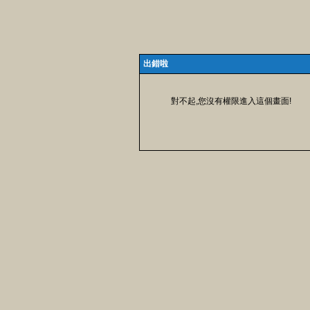
出錯啦
對不起,您沒有權限進入這個畫面!