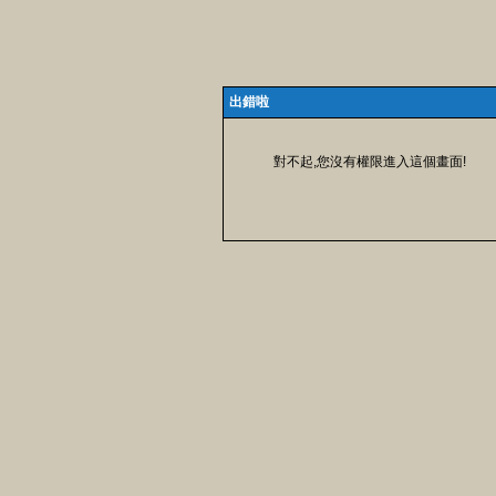
出錯啦
對不起,您沒有權限進入這個畫面!