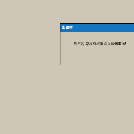
出錯啦
對不起,您沒有權限進入這個畫面!