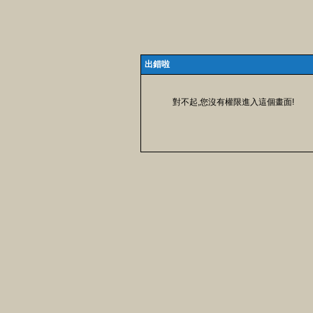
出錯啦
對不起,您沒有權限進入這個畫面!