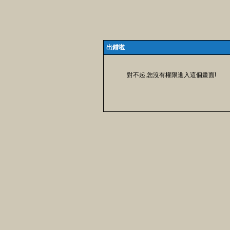
出錯啦
對不起,您沒有權限進入這個畫面!