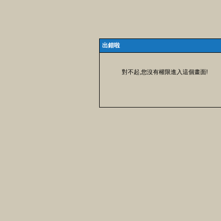
出錯啦
對不起,您沒有權限進入這個畫面!