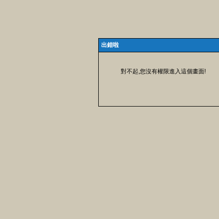
出錯啦
對不起,您沒有權限進入這個畫面!