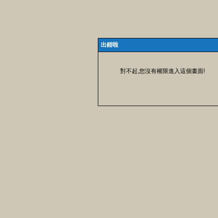
出錯啦
對不起,您沒有權限進入這個畫面!