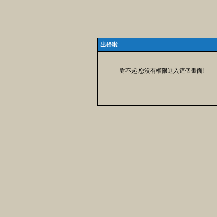
出錯啦
對不起,您沒有權限進入這個畫面!