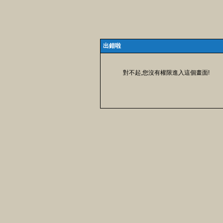
出錯啦
對不起,您沒有權限進入這個畫面!