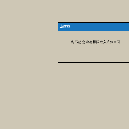
出錯啦
對不起,您沒有權限進入這個畫面!