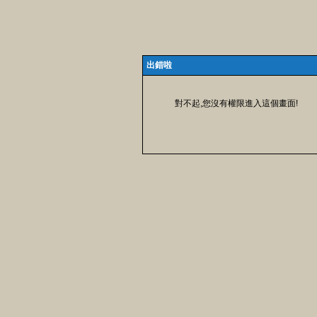
出錯啦
對不起,您沒有權限進入這個畫面!