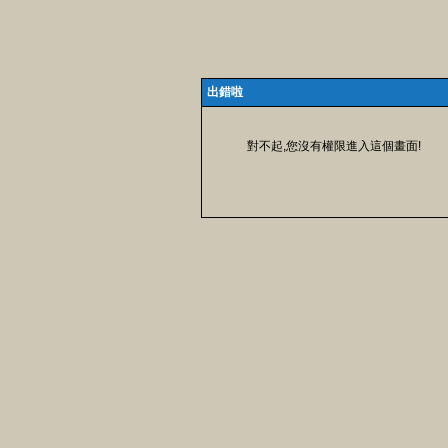
出錯啦
對不起,您沒有權限進入這個畫面!