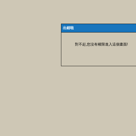
出錯啦
對不起,您沒有權限進入這個畫面!