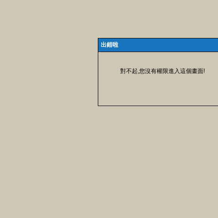
出錯啦
對不起,您沒有權限進入這個畫面!