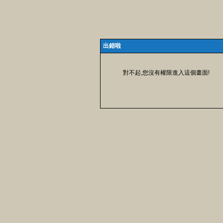
出錯啦
對不起,您沒有權限進入這個畫面!