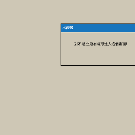
出錯啦
對不起,您沒有權限進入這個畫面!