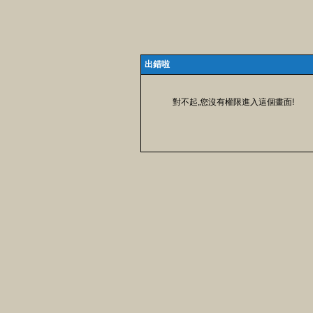
出錯啦
對不起,您沒有權限進入這個畫面!