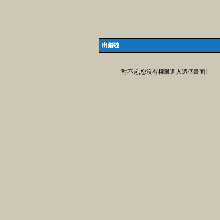
出錯啦
對不起,您沒有權限進入這個畫面!