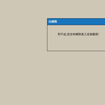
出錯啦
對不起,您沒有權限進入這個畫面!