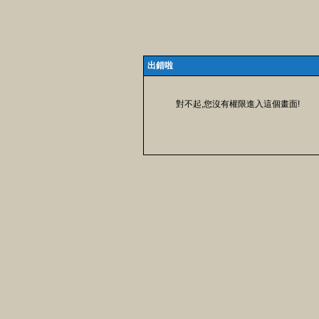
出錯啦
對不起,您沒有權限進入這個畫面!