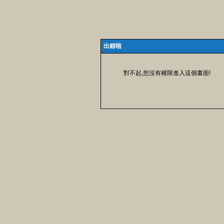
出錯啦
對不起,您沒有權限進入這個畫面!