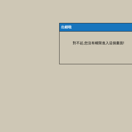
出錯啦
對不起,您沒有權限進入這個畫面!