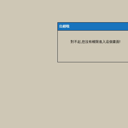
出錯啦
對不起,您沒有權限進入這個畫面!